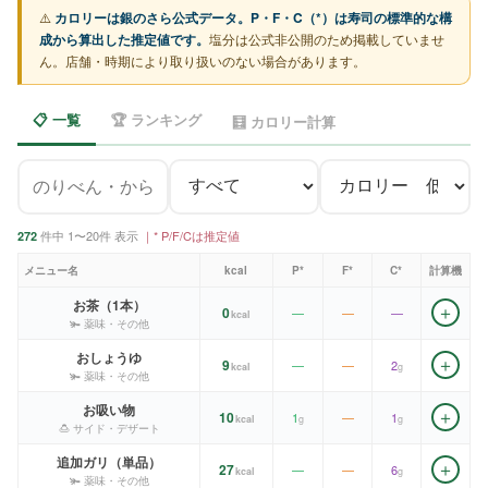
⚠️
カロリーは銀のさら公式データ。P・F・C（*）は寿司の標準的な構
成から算出した推定値です。
塩分は公式非公開のため掲載していませ
ん。店舗・時期により取り扱いのない場合があります。
📋 一覧
🏆 ランキング
🧮 カロリー計算
件中
1〜20件
表示
｜* P/F/Cは推定値
272
メニュー名
kcal
P*
F*
C*
計算機
お茶（1本）
＋
0
—
—
—
kcal
🫚 薬味・その他
おしょうゆ
＋
9
—
—
2
kcal
g
🫚 薬味・その他
お吸い物
＋
10
1
—
1
kcal
g
g
🍮 サイド・デザート
追加ガリ（単品）
＋
27
—
—
6
kcal
g
🫚 薬味・その他