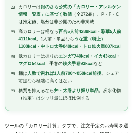
カロリーは
銀のさら公式の「カロリー・アレルゲン
情報一覧表」に基づく数値
（全272品）。P・F・C
は推定値、塩分は非公開のため非掲載
高カロリーは桶なら
百合5人前4289kcal・彩華5人前
4111kcal
。1人前・単品なら
うな重（特上）
1108kcal・中トロ太巻840kcal・トロ鉄火重807kcal
低カロリーは握りの
エンガワ40kcal・イカ43kcal・
マグロ54kcal
、手巻の
鉄火手巻93kcal
など
桶は
人数で割れば1人前700〜850kcal前後
。シェア
前提なら極端に高くはない
糖質を抑えるなら
丼・太巻より握り単品
。炭水化物
（推定）はシャリ量にほぼ比例する
ツールの「カロリー計算」タブで、注文予定のお寿司を選