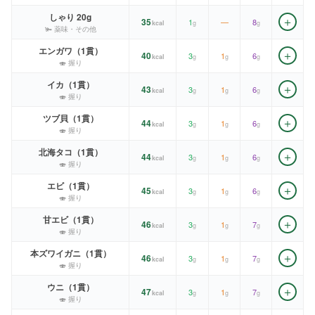
しゃり 20g
＋
35
1
—
8
kcal
g
g
🫚 薬味・その他
エンガワ（1貫）
＋
40
3
1
6
kcal
g
g
g
🍣 握り
イカ（1貫）
＋
43
3
1
6
kcal
g
g
g
🍣 握り
ツブ貝（1貫）
＋
44
3
1
6
kcal
g
g
g
🍣 握り
北海タコ（1貫）
＋
44
3
1
6
kcal
g
g
g
🍣 握り
エビ（1貫）
＋
45
3
1
6
kcal
g
g
g
🍣 握り
甘エビ（1貫）
＋
46
3
1
7
kcal
g
g
g
🍣 握り
本ズワイガニ（1貫）
＋
46
3
1
7
kcal
g
g
g
🍣 握り
ウニ（1貫）
＋
47
3
1
7
kcal
g
g
g
🍣 握り