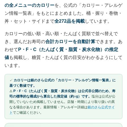
の全メニューのカロリー
を、公式の「カロリー・アレルゲ
ン情報一覧表」をもとにまとめました。桶・握り・巻物・
丼・セット・サイドまで
全272品を掲載
しています。
カロリーの低い順・高い順・たんぱく質順で並べ替えで
き、選んだお寿司の
合計カロリーを自動計算
できます。あ
わせて
P・F・C（たんぱく質・脂質・炭水化物）の推定
値
も掲載し、糖質・たんぱく質の目安がわかるようにして
います。
✓
カロリーは銀のさら公式の「カロリー・アレルゲン情報一覧表」に
基づく数値です。
⚠️
P・F・C（たんぱく質・脂質・炭水化物）は公式非公開のため、寿
司の標準的な構成から算出した推定値（約○g）です。
塩分は公式が公
開していないため掲載していません。店舗・時期により取り扱いの異
なる場合があります。最新情報・アレルギー詳細は
銀のさら公式サイ
ト
でご確認ください。