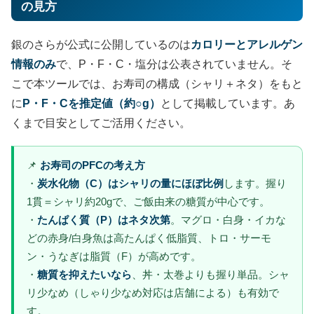
の見方
銀のさらが公式に公開しているのは
カロリーとアレルゲン
情報のみ
で、P・F・C・塩分は公表されていません。そ
こで本ツールでは、お寿司の構成（シャリ＋ネタ）をもと
に
P・F・Cを推定値（約○g）
として掲載しています。あ
くまで目安としてご活用ください。
📌
お寿司のPFCの考え方
・
炭水化物（C）はシャリの量にほぼ比例
します。握り
1貫＝シャリ約20gで、ご飯由来の糖質が中心です。
・
たんぱく質（P）はネタ次第
。マグロ・白身・イカな
どの赤身/白身魚は高たんぱく低脂質、トロ・サーモ
ン・うなぎは脂質（F）が高めです。
・
糖質を抑えたいなら
、丼・太巻よりも握り単品。シャ
リ少なめ（しゃり少なめ対応は店舗による）も有効で
す。