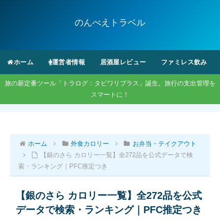
のんべえトラベル
ホーム
運営者情報
居酒屋レビュー
ファミレス飲み
旅の新定番ツール「トラログ：タビワリプラス」誕生。旅行の支出管理を
スマートに！
ホーム
外食カロリー
お弁当・テイクアウト
【銀のさら カロリー一覧】全272品を公式データで検
索・ランキング｜PFC推定つき
【銀のさら カロリー一覧】全272品を公式
データで検索・ランキング｜PFC推定つき