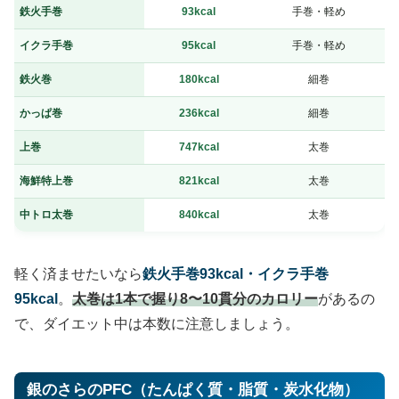
鉄火手巻
93kcal
手巻・軽め
イクラ手巻
95kcal
手巻・軽め
鉄火巻
180kcal
細巻
かっぱ巻
236kcal
細巻
上巻
747kcal
太巻
海鮮特上巻
821kcal
太巻
中トロ太巻
840kcal
太巻
軽く済ませたいなら
鉄火手巻93kcal・イクラ手巻
95kcal
。
太巻は1本で握り8〜10貫分のカロリー
があるの
で、ダイエット中は本数に注意しましょう。
銀のさらのPFC（たんぱく質・脂質・炭水化物）