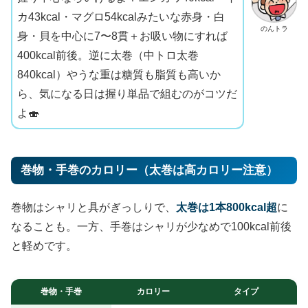
カ43kcal・マグロ54kcalみたいな赤身・白
のんトラ
身・貝を中心に7〜8貫＋お吸い物にすれば
400kcal前後。逆に太巻（中トロ太巻
840kcal）やうな重は糖質も脂質も高いか
ら、気になる日は握り単品で組むのがコツだ
よ🍣
巻物・手巻のカロリー（太巻は高カロリー注意）
巻物はシャリと具がぎっしりで、
太巻は1本800kcal超
に
なることも。一方、手巻はシャリが少なめで100kcal前後
と軽めです。
巻物・手巻
カロリー
タイプ