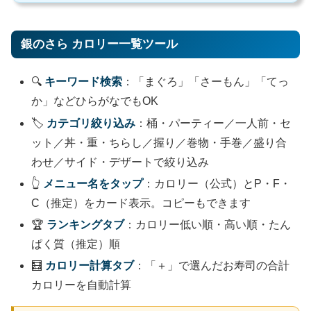
銀のさら カロリー一覧ツール
🔍
キーワード検索
：「まぐろ」「さーもん」「てっ
か」などひらがなでもOK
🏷️
カテゴリ絞り込み
：桶・パーティー／一人前・セ
ット／丼・重・ちらし／握り／巻物・手巻／盛り合
わせ／サイド・デザートで絞り込み
👆
メニュー名をタップ
：カロリー（公式）とP・F・
C（推定）をカード表示。コピーもできます
🏆
ランキングタブ
：カロリー低い順・高い順・たん
ぱく質（推定）順
🧮
カロリー計算タブ
：「＋」で選んだお寿司の合計
カロリーを自動計算