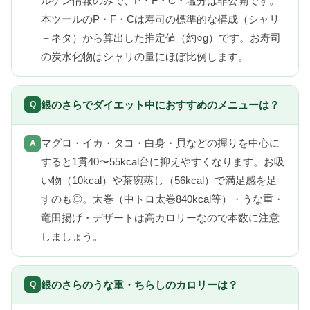
ルゲン情報のみで、P・F・C・塩分は非公開です。
本ツールのP・F・Cは寿司の標準的な構成（シャリ
＋ネタ）から算出した推定値（約○g）です。お寿司
の炭水化物はシャリの量にほぼ比例します。
銀のさらでダイエット中におすすめのメニューは？
マグロ・イカ・タコ・白身・貝などの握りを中心に
すると1貫40〜55kcal台に抑えやすくなります。お吸
い物（10kcal）や茶碗蒸し（56kcal）で満足感を足
すのも◎。太巻（中トロ太巻840kcal等）・うな重・
竜田揚げ・デザートは高カロリーなので本数に注意
しましょう。
銀のさらのうな重・ちらしのカロリーは？