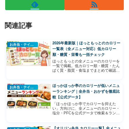
関連記事
2026年最新版｜ほっともっとのカロリー
お弁当・テイクアウト
一覧表（全メニュー対応）低カロリー
順・糖質・栄養も一括チェック
ほっともっとの全メニューのカロリーを
一覧で掲載。低カロリー順・糖質・たん
ぱく質・脂質・食塩までまとめて確認で
きます。ライス量（普通・大盛・小盛）
切り替えや、キーワード検索・カテゴリ
絞り込みにも対応した便利ツール付き。
ほっかほっか亭のカロリーが低いメニュ
お弁当・テイクアウト
ーランキング｜全弁当・おかずを徹底比
較【公式データ】
「ほっかほっか亭でカロリーを抑えた
い」方向けに、全メニューのカロリー・
塩分・PFCを公式データで検索＆ランキ
ング表示。東日本・西日本のメニュー差
も解説。
【オリジン弁当 カロリー一覧】全メニュ