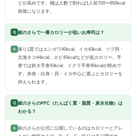
どが高めです。桶は人数で割れば1人前700〜850kcal
前後になります。
銀のさらで一番カロリーが低いお寿司は？
握り1貫ではエンガワ40kcal、イカ43kcal、ツブ貝・
北海タコ44kcal、エビ45kcalなどが低カロリー。手
巻では鉄火手巻93kcal、イクラ手巻95kcalが軽めで
す。赤身・白身・貝・イカ中心に選ぶとカロリーを
抑えられます。
銀のさらのPFC（たんぱく質・脂質・炭水化物）は
わかる？
銀のさらが公式に公開しているのはカロリーとアレ