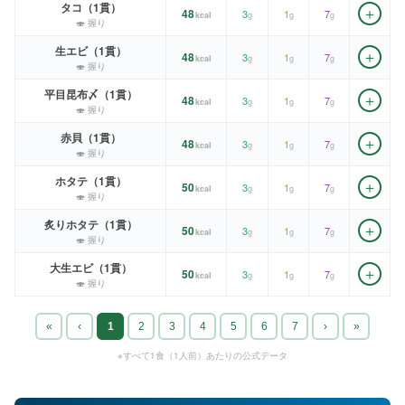
タコ（1貫）
＋
48
3
1
7
kcal
g
g
g
🍣 握り
生エビ（1貫）
＋
48
3
1
7
kcal
g
g
g
🍣 握り
平目昆布〆（1貫）
＋
48
3
1
7
kcal
g
g
g
🍣 握り
赤貝（1貫）
＋
48
3
1
7
kcal
g
g
g
🍣 握り
ホタテ（1貫）
＋
50
3
1
7
kcal
g
g
g
🍣 握り
炙りホタテ（1貫）
＋
50
3
1
7
kcal
g
g
g
🍣 握り
大生エビ（1貫）
＋
50
3
1
7
kcal
g
g
g
🍣 握り
«
‹
1
2
3
4
5
6
7
›
»
※すべて1食（1人前）あたりの公式データ