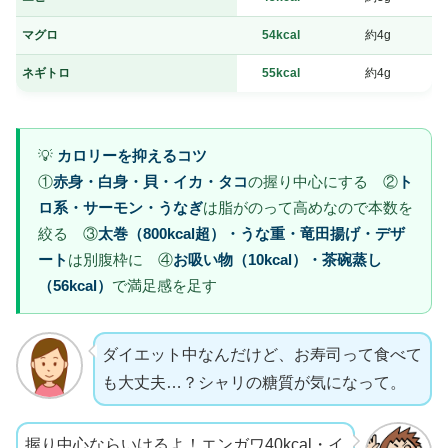
マグロ
54kcal
約4g
ネギトロ
55kcal
約4g
💡
カロリーを抑えるコツ
①
赤身・白身・貝・イカ・タコ
の握り中心にする ②
ト
ロ系・サーモン・うなぎ
は脂がのって高めなので本数を
絞る ③
太巻（800kcal超）・うな重・竜田揚げ・デザ
ート
は別腹枠に ④
お吸い物（10kcal）・茶碗蒸し
（56kcal）
で満足感を足す
ダイエット中なんだけど、お寿司って食べて
も大丈夫…？シャリの糖質が気になって。
握り中心ならいけるよ！エンガワ40kcal・イ