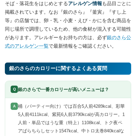
そば・落花生をはじめとする
アレルゲン情報
も品目ごとに
掲載されています。なお『銀のさら』『釜寅』『すし上
等』の店舗では、卵・乳・小麦・えび・かにを含む商品を
同じ場所で調理しているため、他の食材が混入する可能性
があります。アレルギーをお持ちの方は、必ず
銀のさら公
式のアレルゲン一覧
で最新情報をご確認ください。
銀のさらのカロリーに関するよくある質問
銀のさらで一番カロリーが高いメニューは？
桶（パーティー向け）では百合5人前4289kcal、彩華
5人前4111kcal、紫苑6人前3790kcalが高カロリー。1
人前・単品ではうな重（特上）1108kcal、トク夜ペ
アばらちらしセット1547kcal、中トロ太巻840kcalな