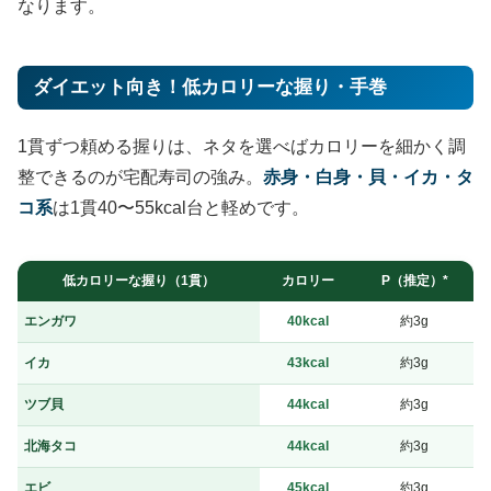
なります。
ダイエット向き！低カロリーな握り・手巻
1貫ずつ頼める握りは、ネタを選べばカロリーを細かく調
整できるのが宅配寿司の強み。
赤身・白身・貝・イカ・タ
コ系
は1貫40〜55kcal台と軽めです。
低カロリーな握り（1貫）
カロリー
P（推定）*
エンガワ
40kcal
約3g
イカ
43kcal
約3g
ツブ貝
44kcal
約3g
北海タコ
44kcal
約3g
エビ
45kcal
約3g