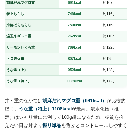
胡麻だれマグロ重
691kcal
約107g
特上ちらし
748kcal
約116g
海鮮ばらちらし
750kcal
約116g
温玉ネギトロ重
762kcal
約118g
サーモンいくら重
789kcal
約122g
トロ鉄火重
807kcal
約125g
うな重（上）
952kcal
約148g
うな重（特上）
1108kcal
約172g
丼・重のなかでは
胡麻だれマグロ重（691kcal）
が比較的
軽く、
うな重（特上）1108kcal
が最高。炭水化物（推
定）はシャリ量に比例して100g超になるため、糖質を抑
えたい日は丼より
握り単品
を選ぶとコントロールしやすく