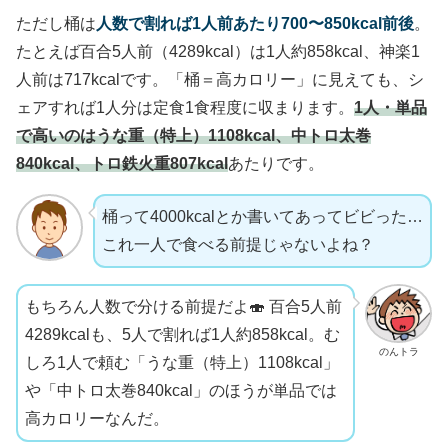
ただし桶は
人数で割れば1人前あたり700〜850kcal前後
。
たとえば百合5人前（4289kcal）は1人約858kcal、神楽1
人前は717kcalです。「桶＝高カロリー」に見えても、シ
ェアすれば1人分は定食1食程度に収まります。
1人・単品
で高いのはうな重（特上）1108kcal、中トロ太巻
840kcal、トロ鉄火重807kcal
あたりです。
桶って4000kcalとか書いてあってビビった…
これ一人で食べる前提じゃないよね？
もちろん人数で分ける前提だよ🍣 百合5人前
4289kcalも、5人で割れば1人約858kcal。む
のんトラ
しろ1人で頼む「うな重（特上）1108kcal」
や「中トロ太巻840kcal」のほうが単品では
高カロリーなんだ。