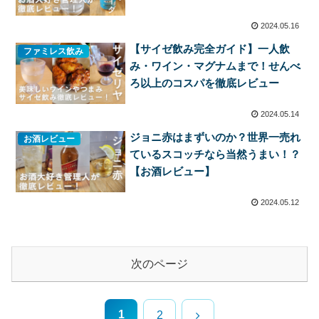
2024.05.16
【サイゼ飲み完全ガイド】一人飲
ファミレス飲み
み・ワイン・マグナムまで！せんべ
ろ以上のコスパを徹底レビュー
2024.05.14
ジョニ赤はまずいのか？世界一売れ
お酒レビュー
ているスコッチなら当然うまい！？
【お酒レビュー】
2024.05.12
次のページ
1
次
2