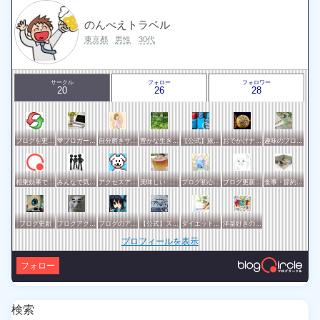
のんべえトラベル
東京都
男性
30代
サークル
フォロー
フォロワー
20
26
28
ブログを更新したらここで報告
💙ブロガー応援&更新報告♪💙
自分磨きサークル
豊かな生き方サークル
【公式】旅行サークル
おでかけナビ：ブロガーの地元・観光・グルメ情報 グリット / きっとおでかけしたくなる集い♪♪
趣味のブログを楽しむ会
相乗効果でWINWIN!「はてブ・ランキング」応援サークル！！！
みんなで気軽にアクセスアップ
アクセスアップのお手伝い！ブログサークルあんてな
美味しい 東京・横浜
ブログ初心者の集い
ブログ更新報告サークル
食事・節約・断捨離などの暮らし全般サークル
ブログ更新
ブログアクセスアップサークル
ブログのアクセスアップを目指したい方一緒に頑張りましょう
【公式】スポーツ・アウトドアサークル
ダイエットや美容の実践情報を公開する賢明なブロガーの集い
洋楽好きのためのサークル
プロフィールを表示
フォロー
検索