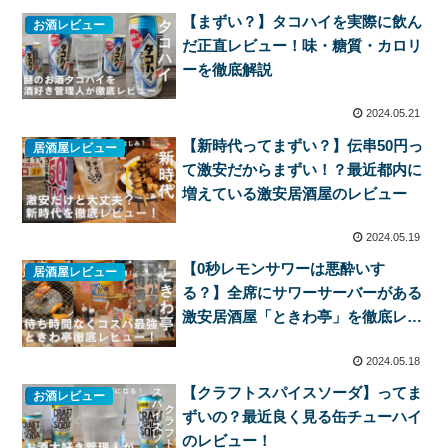
【まずい？】タコハイを実際に飲ん
お酒レビュー
だ正直レビュー！味・糖質・カロリ
ーを徹底解説
2024.05.21
【新時代ってまずい？】伝串50円っ
居酒屋レビュー
て激安だからまずい！？最近都内に
増えている激安居酒屋のレビュー
2024.05.19
【0秒レモンサワーは悪酔いす
居酒屋レビュー
る？】全席にサワーサーバーがある
激安居酒屋「ときわ亭」を徹底レビ
ュー！
2024.05.18
【クラフトスパイスソーダ】ってま
お酒レビュー
ずいの？最近良く見る缶チューハイ
のレビュー！