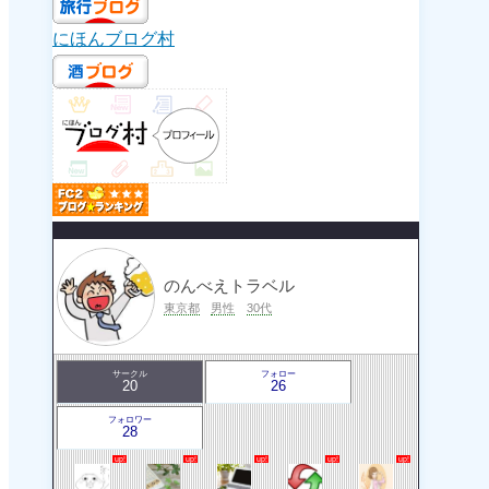
にほんブログ村
のんべえトラベル
東京都
男性
30代
サークル
フォロー
20
26
フォロワー
28