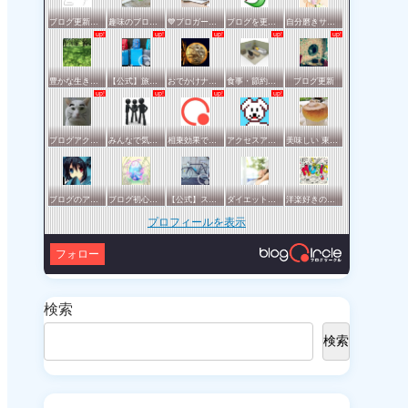
ブログ更新報告サークル
趣味のブログを楽しむ会
💙ブロガー応援&更新報告♪💙
ブログを更新したらここで報告
自分磨きサークル
豊かな生き方サークル
【公式】旅行サークル
おでかけナビ：ブロガーの地元・観光・グルメ情報 グリット / きっとおでかけしたくなる集い♪♪
食事・節約・断捨離などの暮らし全般サークル
ブログ更新
ブログアクセスアップサークル
みんなで気軽にアクセスアップ
相乗効果でWINWIN!「はてブ・ランキング」応援サークル！！！
アクセスアップのお手伝い！ブログサークルあんてな
美味しい 東京・横浜
ブログのアクセスアップを目指したい方一緒に頑張りましょう
ブログ初心者の集い
【公式】スポーツ・アウトドアサークル
ダイエットや美容の実践情報を公開する賢明なブロガーの集い
洋楽好きのためのサークル
プロフィールを表示
フォロー
検索
検索