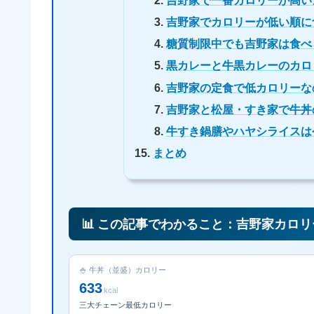
吉野家で一番カロリーが高い
吉野家でカロリーが低い順に
糖質制限中でも吉野家は食べ
黒カレーと牛黒カレーのカロ
吉野家の定食で低カロリーな
吉野家と松屋・すき家で牛丼
牛すき鍋膳やハヤシライスは
まとめ
📊 この記事でわかること：吉野家カロ
🍚 牛丼（並盛）カロリー
633
kcal
三大チェーン最低カロリー