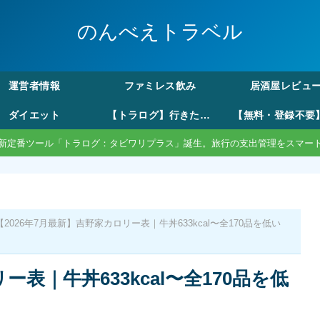
のんべえトラベル
運営者情報
ファミレス飲み
居酒屋レビュ
ダイエット
【トラログ】行きたい所リストから旅費の割り勘まで。モード切替で自由な旅のしおり作成
新定番ツール「トラログ：タビワリプラス」誕生。旅行の支出管理をスマー
【2026年7月最新】吉野家カロリー表｜牛丼633kcal〜全170品を低い
ー表｜牛丼633kcal〜全170品を低