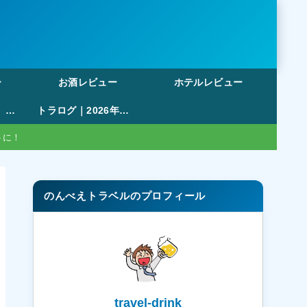
ー
お酒レビュー
ホテルレビュー
【無料・登録不要】旅行の割り勘アプリおすすめ比較｜ポイント管理・複数日対応まで徹底解説
トラログ｜2026年版も作成可能！47都道府県塗りつぶしマップ・旅行記録ツール
トに！
のんべえトラベルのプロフィール
travel-drink