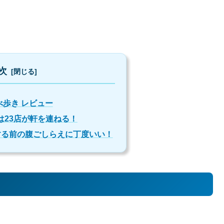
次
べ歩き レビュー
は23店が軒を連ねる！
する前の腹ごしらえに丁度いい！