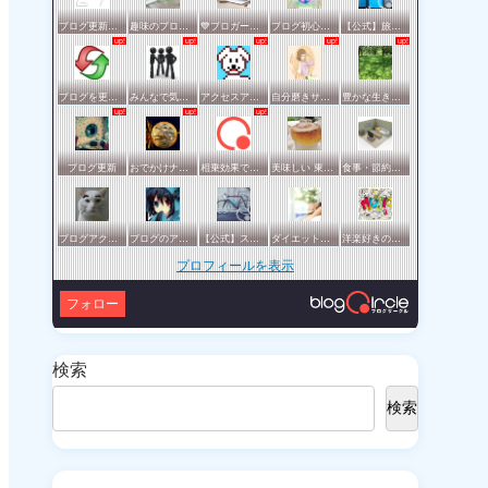
ブログ更新報告サークル
趣味のブログを楽しむ会
💙ブロガー応援&更新報告♪💙
ブログ初心者の集い
【公式】旅行サークル
ブログを更新したらここで報告
みんなで気軽にアクセスアップ
アクセスアップのお手伝い！ブログサークルあんてな
自分磨きサークル
豊かな生き方サークル
ブログ更新
おでかけナビ：ブロガーの地元・観光・グルメ情報 グリット / きっとおでかけしたくなる集い♪♪
相乗効果でWINWIN!「はてブ・ランキング」応援サークル！！！
美味しい 東京・横浜
食事・節約・断捨離などの暮らし全般サークル
ブログアクセスアップサークル
ブログのアクセスアップを目指したい方一緒に頑張りましょう
【公式】スポーツ・アウトドアサークル
ダイエットや美容の実践情報を公開する賢明なブロガーの集い
洋楽好きのためのサークル
プロフィールを表示
フォロー
検索
検索