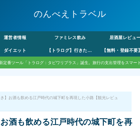
のんべえトラベル
運営者情報
ファミレス飲み
居酒屋レビュ
ダイエット
【トラログ】行きたい所リストから旅費の割り勘まで。モード切替で自由な旅のしおり作成
新定番ツール「トラログ：タビワリプラス」誕生。旅行の支出管理をスマー
歩き】お酒も飲める江戸時代の城下町を再現した小路【観光レビュ
】お酒も飲める江戸時代の城下町を再