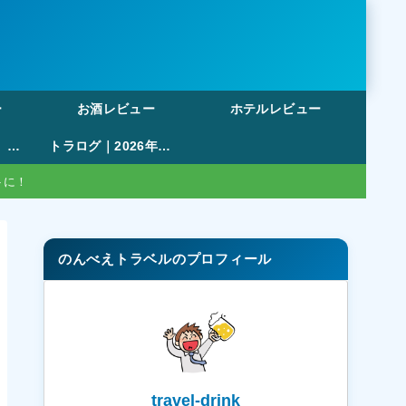
ー
お酒レビュー
ホテルレビュー
【無料・登録不要】旅行の割り勘アプリおすすめ比較｜ポイント管理・複数日対応まで徹底解説
トラログ｜2026年版も作成可能！47都道府県塗りつぶしマップ・旅行記録ツール
トに！
のんべえトラベルのプロフィール
travel-drink