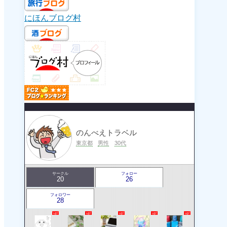
にほんブログ村
のんべえトラベル
東京都
男性
30代
サークル
フォロー
20
26
フォロワー
28