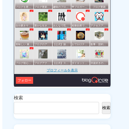
ブログを更新したらここで報告
ブログ更新報告サークル
趣味のブログを楽しむ会
💙ブロガー応援&更新報告♪💙
ブログ更新
自分磨きサークル
豊かな生き方サークル
みんなで気軽にアクセスアップ
相乗効果でWINWIN!「はてブ・ランキング」応援サークル！！！
アクセスアップのお手伝い！ブログサークルあんてな
美味しい 東京・横浜
ブログのアクセスアップを目指したい方一緒に頑張りましょう
【公式】旅行サークル
おでかけナビ：ブロガーの地元・観光・グルメ情報 グリット / きっとおでかけしたくなる集い♪♪
食事・節約・断捨離などの暮らし全般サークル
ブログ初心者の集い
ブログアクセスアップサークル
【公式】スポーツ・アウトドアサークル
ダイエットや美容の実践情報を公開する賢明なブロガーの集い
洋楽好きのためのサークル
プロフィールを表示
フォロー
検索
検索