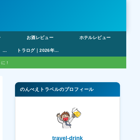
ー
お酒レビュー
ホテルレビュー
【無料・登録不要】旅行の割り勘アプリおすすめ比較｜ポイント管理・複数日対応まで徹底解説
トラログ｜2026年版も作成可能！47都道府県塗りつぶしマップ・旅行記録ツール
トに！
のんべえトラベルのプロフィール
travel-drink