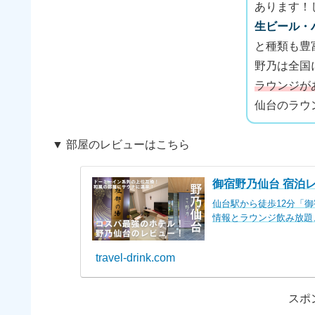
あります！
生ビール・
と種類も豊
野乃は全国
ラウンジが
仙台のラウ
▼ 部屋のレビューはこちら
御宿野乃仙台 宿泊
仙台駅から徒歩12分「
情報とラウンジ飲み放題
travel-drink.com
スポ