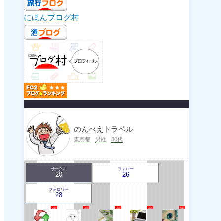
にほんブログ村
のんべえトラベル
東京都
男性
30代
サークル
フォロー
20
26
フォロワー
28