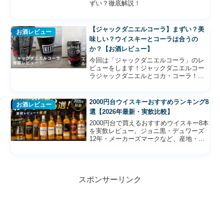
ずい？徹底解説！
【ジャックダニエルコーラ】まずい？美
お酒レビュー
味しい？ウイスキーとコーラは合うの
か？【お酒レビュー】
今回は「ジャックダニエルコーラ」のレ
ビューをします！ジャックダニエルコー
ラジャックダニエルとコカ・コーラ！お
洒落な缶ですね。デザインがカッコいい
ですね！のんトラはい！かっこいいで
す。ウイスキーとコーラってあまり飲ん
2000円台ウイスキーおすすめランキング8
お酒レビュー
だことがないです！ジャック...
選【2026年最新・実飲比較】
2000円台で買えるおすすめウイスキー8本
を実飲レビュー。ジョニ黒・デュワーズ
12年・メーカーズマークなど、産地・味
の特徴・おすすめの飲み方を徹底比較。
ハイボール向け・初心者向けもひと目で
わかります。
スポンサーリンク