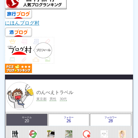
にほんブログ村
のんべえトラベル
東京都
男性
30代
サークル
フォロー
フォロワー
20
26
28