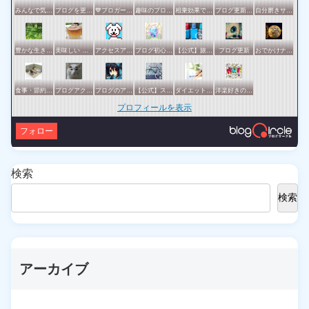
みんなで気軽にアクセスアップ
ブログを更新したらここで報告
💙ブロガー応援&更新報告♪💙
趣味のブログを楽しむ会
相乗効果でWINWIN!「はてブ・ランキング」応援サークル！！！
ブログ更新報告サークル
自分磨きサークル
豊かな生き方サークル
美味しい 東京・横浜
アクセスアップのお手伝い！ブログサークルあんてな
ブログ初心者の集い
【公式】旅行サークル
ブログ更新
おでかけナビ：ブロガーの地元・観光・グルメ情報 グリット / きっとおでかけしたくなる集い♪♪
食事・節約・断捨離などの暮らし全般サークル
ブログアクセスアップサークル
ブログのアクセスアップを目指したい方一緒に頑張りましょう
【公式】スポーツ・アウトドアサークル
ダイエットや美容の実践情報を公開する賢明なブロガーの集い
洋楽好きのためのサークル
プロフィールを表示
フォロー
検索
検索
アーカイブ