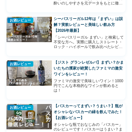
酔いのしやすさを元データをもとに徹底
解説。東京下町で愛され続ける理由と健
康的な飲み方もご紹介します。
シーバスリーガル12年は「まずい」は誤
お酒レビュー
解？実飲レビューと美味しい飲み方
【2026年最新】
「シーバスリーガル まずい」と検索して
不安な方へ。実際に購入しストレート・
ロック・ハイボールで飲み比べたレビュ
ーと、まずいと言われる理由、SNSの評
判、ミズナラ・18年との違いまで徹底解
説します。
【ジスト グランレゼルバ】まずい？かま
お酒レビュー
いたちの濱家が絶賛したファミマの激安
ワインをレビュー！
ファミマの激安で美味しいワイン！1000
円でこんな本格的なワインが飲めると
は！
【バスカーってまずい？うまい？】瓶が
お酒レビュー
オシャレなバスカーの緑を飲んでみた！
【お酒レビュー】
オシャレな瓶でおなじみの「バスカー」
のレビューです！バスカーはうまい？ま