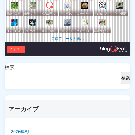
豊かな生き方サークル
趣味のブログを楽しむ会
相乗効果でWINWIN!「はてブ・ランキング」応援サークル！！！
ブログ初心者の集い
おでかけナビ：ブロガーの地元・観光・グルメ情報 グリット / きっとおでかけしたくなる集い♪♪
アクセスアップのお手伝い！ブログサークルあんてな
ブログ更新
【公式】旅行サークル
ブログのアクセスアップを目指したい方一緒に頑張りましょう
食事・節約・断捨離などの暮らし全般サークル
【公式】スポーツ・アウトドアサークル
ダイエットや美容の実践情報を公開する賢明なブロガーの集い
洋楽好きのためのサークル
プロフィールを表示
フォロー
検索
検索
アーカイブ
2026年8月