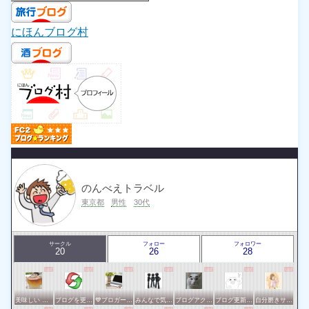
にほんブログ村
のんべえトラベル
東京都
男性
30代
サークル
フォロー
フォロワー
20
26
28
美味しい 東京・横浜
ブログを更新したらここで報告
💙ブロガー応援&更新報告♪💙
みんなで気軽にアクセスアップ
ブログアクセスアップサークル
ブログ更新報告サークル
自分磨きサークル