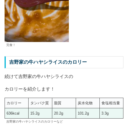
完食！
吉野家の牛ハヤシライスのカロリー
続けて吉野家の牛ハヤシライスの
カロリーを紹介します！
カロリー
タンパク質
脂質
炭水化物
食塩相当量
636kcal
15.2g
20.2g
101.2g
3.3g
吉野家の牛ハヤシライスのカロリーなど