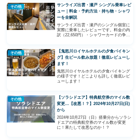
サンライズ出雲・瀬戸 シングル乗車レビ
その他
ュー｜料金・予約方法・持ち物・シャワ
ーを全解説
サンライズ出雲・瀬戸のシングル個室に
実際に乗車したレビューです。料金の内
訳（22,650円）・シャワーカードの争奪
戦・持ち物リスト・自動販売機情報まで
徹底解説。お酒を飲みながら個室で移動
できる唯一の寝台特急を乗る前に読んで
【鬼怒川ロイヤルホテルの夕食バイキン
その他
おきたい情報をまとめました。
グ】生ビール飲み放題！徹底レビューし
ます！
鬼怒川ロイヤルホテルの夕食バイキング
の様子です！どこよりも詳しく徹底レビ
ューします！
【ソラシドエア】特典航空券のマイル数
その他
変更…【改悪！？】2024年10月27日(日)
から
2024年10月27日（日）搭乗分からソラシ
ドエアの特典航空券のマイル数が変更
に！果たして改悪なのか！？