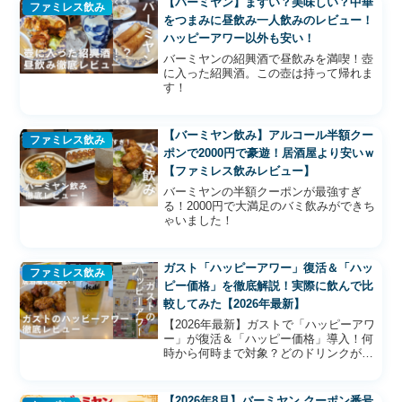
【バーミヤン】まずい？美味しい？中華
ファミレス飲み
をつまみに昼飲み一人飲みのレビュー！
ハッピーアワー以外も安い！
バーミヤンの紹興酒で昼飲みを満喫！壺
に入った紹興酒。この壺は持って帰れま
す！
【バーミヤン飲み】アルコール半額クー
ファミレス飲み
ポンで2000円で豪遊！居酒屋より安いｗ
【ファミレス飲みレビュー】
バーミヤンの半額クーポンが最強すぎ
る！2000円で大満足のバミ飲みができち
ゃいました！
ガスト「ハッピーアワー」復活＆「ハッ
ファミレス飲み
ピー価格」を徹底解説！実際に飲んで比
較してみた【2026年最新】
【2026年最新】ガストで「ハッピーアワ
ー」が復活＆「ハッピー価格」導入！何
時から何時まで対象？どのドリンクが安
くなる？実際に飲んで確かめた感想とあ
わせて詳しく紹介します。
【2026年8月】バーミヤン クーポン番号