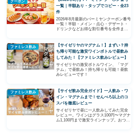
クーポン
一覧｜半額あり・タップでコピー・全23
件
2026年8月最新のバーミヤンクーポン番号
一覧！半額・メイン・点心・デザート・
ドリンクなどお得な割引番号を全件まと
めて掲載。アプリなし・ワンタップで番
号コピー＆ジャンル絞り込みや検索も可
能で、来店後すぐに最安で注文できま
【サイゼリヤのマグナム！】まずい？持
ファミレス飲み
す。
ち帰り可能な激安ワインボトルで昼飲み
してみた！【ファミレス飲みレビュー】
サイゼリヤの激安ボトルワイン、「マグ
ナム」で昼飲み！持ち帰りも可能！昼飲
みレビューです！
【サイゼ飲み完全ガイド】一人飲み・ワ
ファミレス飲み
イン・マグナムまで！せんべろ以上のコ
スパを徹底レビュー
サイゼリヤで昼に一人飲みしてみた完全
レビュー。ワインはグラス100円〜マグナ
ム1,100円まで激安ラインナップ。おつま
みと合わせてもせんべろ以下。クーポ
ン・ハッピーアワー不要でいつでも最強
コスパ。