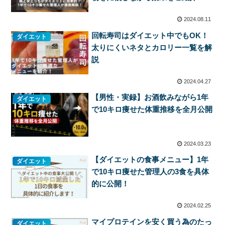
2024.08.11
回転寿司はダイエット中でもOK！
ダイエット
太りにくいネタとカロリー一覧を解
説
2024.04.27
【男性・実録】お酒飲みながら1年
ダイエット
で10キロ痩せた体重推移を全月公開
2024.03.23
【ダイエットの食事メニュー】1年
ダイエット
で10キロ痩せた管理人の3食を具体
的に公開！
2024.02.25
マイプロテインを安く買う為のたっ
ダイエット