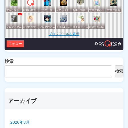
豊かな生き方サークル
相乗効果でWINWIN!「はてブ・ランキング」応援サークル！！！
【公式】旅行サークル
おでかけナビ：ブロガーの地元・観光・グルメ情報 グリット / きっとおでかけしたくなる集い♪♪
食事・節約・断捨離などの暮らし全般サークル
ブログ初心者の集い
ブログ更新
ブログアクセスアップサークル
自分磨きサークル
ブログのアクセスアップを目指したい方一緒に頑張りましょう
【公式】スポーツ・アウトドアサークル
ダイエットや美容の実践情報を公開する賢明なブロガーの集い
洋楽好きのためのサークル
プロフィールを表示
フォロー
検索
検索
アーカイブ
2026年8月