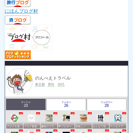
にほんブログ村
のんべえトラベル
東京都
男性
30代
サークル
フォロー
フォロワー
20
26
28
ブログを更新したらここで報告
ブログ更新報告サークル
趣味のブログを楽しむ会
💙ブロガー応援&更新報告♪💙
美味しい 東京・横浜
みんなで気軽にアクセスアップ
アクセスアップのお手伝い！ブログサークルあんてな