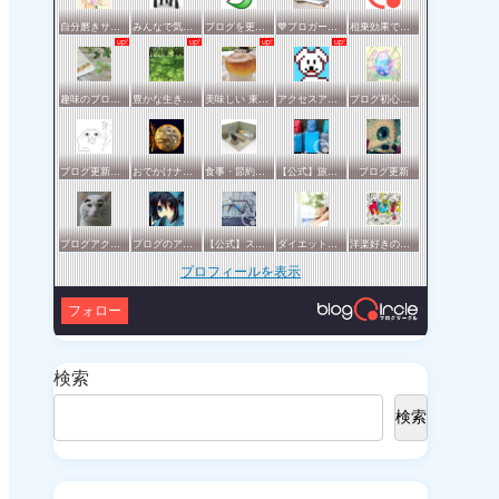
自分磨きサークル
みんなで気軽にアクセスアップ
ブログを更新したらここで報告
💙ブロガー応援&更新報告♪💙
相乗効果でWINWIN!「はてブ・ランキング」応援サークル！！！
趣味のブログを楽しむ会
豊かな生き方サークル
美味しい 東京・横浜
アクセスアップのお手伝い！ブログサークルあんてな
ブログ初心者の集い
ブログ更新報告サークル
おでかけナビ：ブロガーの地元・観光・グルメ情報 グリット / きっとおでかけしたくなる集い♪♪
食事・節約・断捨離などの暮らし全般サークル
【公式】旅行サークル
ブログ更新
ブログアクセスアップサークル
ブログのアクセスアップを目指したい方一緒に頑張りましょう
【公式】スポーツ・アウトドアサークル
ダイエットや美容の実践情報を公開する賢明なブロガーの集い
洋楽好きのためのサークル
プロフィールを表示
フォロー
検索
検索