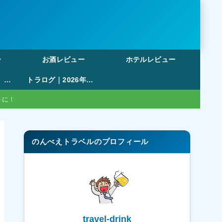
ー
お酒レビュー
ホテルレビュー
【無料・登録不要】旅行の割り勘アプリおすすめ比較｜ポイント管理・複数日対応まで徹底解説
トラログ｜2026年版も作成可能！47都道府県塗りつぶしマップ・旅行記録ツール
トに！
のんべえトラベルのプロフィール
travel-drink