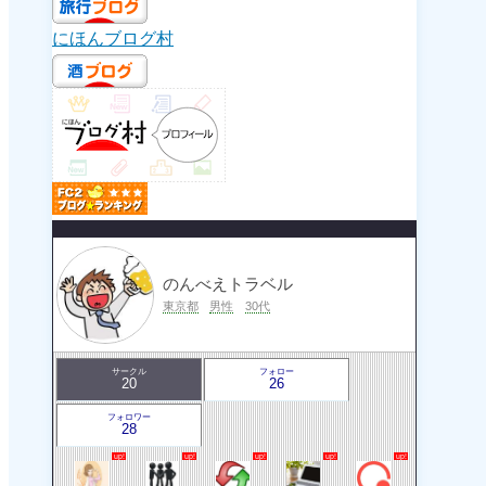
にほんブログ村
のんべえトラベル
東京都
男性
30代
サークル
フォロー
20
26
フォロワー
28