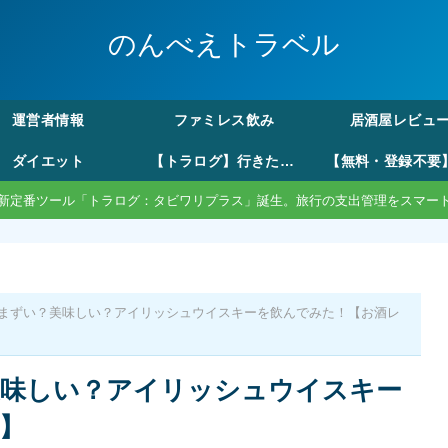
のんべえトラベル
運営者情報
ファミレス飲み
居酒屋レビュ
ダイエット
【トラログ】行きたい所リストから旅費の割り勘まで。モード切替で自由な旅のしおり作成
新定番ツール「トラログ：タビワリプラス」誕生。旅行の支出管理をスマー
まずい？美味しい？アイリッシュウイスキーを飲んでみた！【お酒レ
美味しい？アイリッシュウイスキー
】