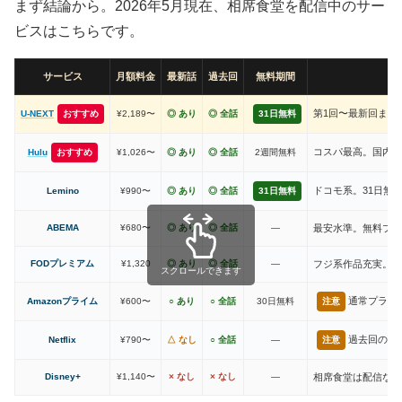
まず結論から。2026年5月現在、相席食堂を配信中のサー
ビスはこちらです。
サービス
月額料金
最新話
過去回
無料期間
第1回〜最新回まで
U-NEXT
おすすめ
¥2,189〜
◎ あり
◎ 全話
31日無料
コスパ最高。国内バ
Hulu
おすすめ
¥1,026〜
◎ あり
◎ 全話
2週間無料
ドコモ系。31日無
Lemino
¥990〜
◎ あり
◎ 全話
31日無料
ABEMA
¥680〜
◎ あり
◎ 全話
—
最安水準。無料プラ
FODプレミアム
¥1,320
◎ あり
◎ 全話
—
フジ系作品充実。相
スクロールできます
通常プラン
Amazonプライム
¥600〜
○ あり
○ 全話
30日無料
注意
過去回のみ
Netflix
¥790〜
△ なし
○ 全話
—
注意
Disney+
¥1,140〜
× なし
× なし
—
相席食堂は配信なし