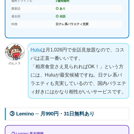
無料トライアル
2週間無料
最新話
◎ あり
過去回
◎ 全話
特徴
日テレ系バラエティ充実
Hulu
は月1,026円で全話見放題なので、コス
パは正直一番いいです。
のんトラ
「相席食堂さえ見られればOK！」という方
には、Huluが最安候補ですね。日テレ系バ
ラエティも充実しているので、国内バラエテ
ィ好きにはかなり相性がいいサービスです。
③ Lemino ─ 月990円・31日無料あり
📺 Lemino 基本情報