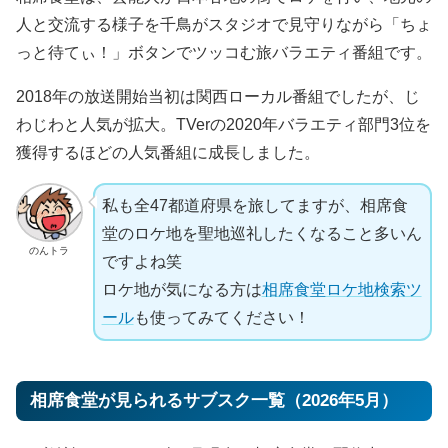
人と交流する様子を千鳥がスタジオで見守りながら「ちょ
っと待てぃ！」ボタンでツッコむ旅バラエティ番組です。
2018年の放送開始当初は関西ローカル番組でしたが、じ
わじわと人気が拡大。TVerの2020年バラエティ部門3位を
獲得するほどの人気番組に成長しました。
私も全47都道府県を旅してますが、相席食
堂のロケ地を聖地巡礼したくなること多いん
のんトラ
ですよね笑
ロケ地が気になる方は
相席食堂ロケ地検索ツ
ール
も使ってみてください！
相席食堂が見られるサブスク一覧（2026年5月）