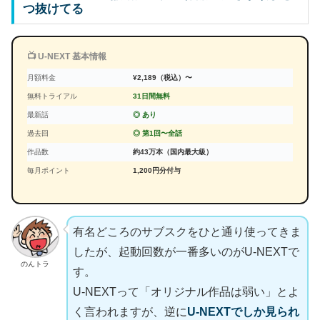
つ抜けてる
📺 U-NEXT 基本情報
月額料金
¥2,189（税込）〜
無料トライアル
31日間無料
最新話
◎ あり
過去回
◎ 第1回〜全話
作品数
約43万本（国内最大級）
毎月ポイント
1,200円分付与
有名どころのサブスクをひと通り使ってきま
したが、起動回数が一番多いのがU-NEXTで
のんトラ
す。
U-NEXTって「オリジナル作品は弱い」とよ
く言われますが、逆に
U-NEXTでしか見られ