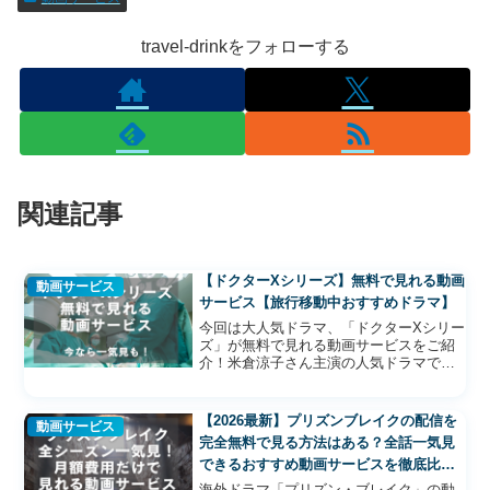
travel-drinkをフォローする
関連記事
【ドクターXシリーズ】無料で見れる動画
動画サービス
サービス【旅行移動中おすすめドラマ】
今回は大人気ドラマ、「ドクターXシリー
ズ」が無料で見れる動画サービスをご紹
介！米倉涼子さん主演の人気ドラマです
ね！のんトラ医療系ドラマって面白いや
つが多いですよね！特にドラマは旅行の
移動中におすすめ！長時間のフライトや
【2026最新】プリズンブレイクの配信を
動画サービス
新幹線でも、ドラマなら...
完全無料で見る方法はある？全話一気見
できるおすすめ動画サービスを徹底比
較！
海外ドラマ「プリズン・ブレイク」の動