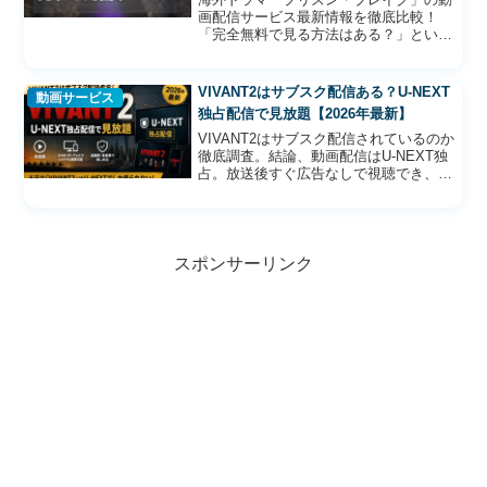
画配信サービス最新情報を徹底比較！
「完全無料で見る方法はある？」という
疑問から、全5シーズン（全90話）を一番
お得に一気見できるおすすめの配信プラ
ンまで分かりやすく解説。移動中や隙間
VIVANT2はサブスク配信ある？U-NEXT
動画サービス
時間の暇つぶしにも最適です！
独占配信で見放題【2026年最新】
VIVANT2はサブスク配信されているのか
徹底調査。結論、動画配信はU-NEXT独
占。放送後すぐ広告なしで視聴でき、シ
ーズン1やスピンオフ「ドラム」も見放
題。31日間無料トライアルの始め方まで
解説します。
スポンサーリンク