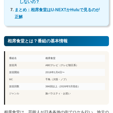
しないの？
まとめ：相席食堂はU-NEXTかHuluで見るのが
正解
相席食堂とは？番組の基本情報
番組名
相席食堂
放送局
ABCテレビ（テレビ朝日系）
放送開始
2018年1月4日〜
MC
千鳥（大悟・ノブ）
放送回数
396回以上（2026年5月現在）
ジャンル
旅バラエティ・お笑い
相席食堂は、芸能人が日本各地の街でロケを行い、地元の