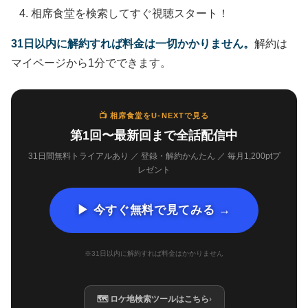
相席食堂を検索してすぐ視聴スタート！
31日以内に解約すれば料金は一切かかりません。
解約は
マイページから1分でできます。
📺 相席食堂をU-NEXTで見る
第1回〜最新回まで全話配信中
31日間無料トライアルあり ／ 登録・解約かんたん ／ 毎月1,200ptプ
レゼント
▶ 今すぐ無料で見てみる →
※31日以内に解約すれば料金はかかりません
🗺 ロケ地検索ツールはこちら
›