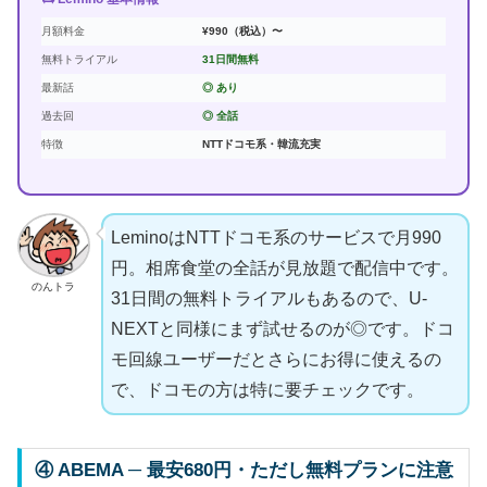
月額料金
¥990（税込）〜
無料トライアル
31日間無料
最新話
◎ あり
過去回
◎ 全話
特徴
NTTドコモ系・韓流充実
LeminoはNTTドコモ系のサービスで月990
円。相席食堂の全話が見放題で配信中です。
のんトラ
31日間の無料トライアルもあるので、U-
NEXTと同様にまず試せるのが◎です。ドコ
モ回線ユーザーだとさらにお得に使えるの
で、ドコモの方は特に要チェックです。
④ ABEMA ─ 最安680円・ただし無料プランに注意