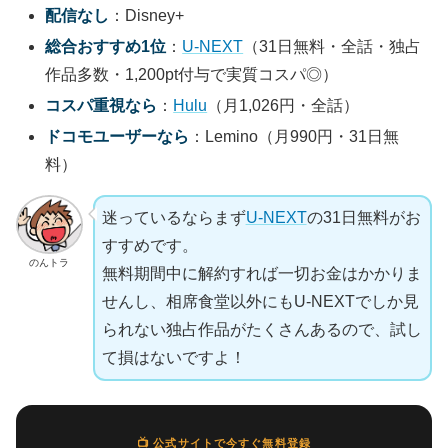
配信なし
：Disney+
総合おすすめ1位
：
U-NEXT
（31日無料・全話・独占
作品多数・1,200pt付与で実質コスパ◎）
コスパ重視なら
：
Hulu
（月1,026円・全話）
ドコモユーザーなら
：Lemino（月990円・31日無
料）
迷っているならまず
U-NEXT
の31日無料がお
すすめです。
のんトラ
無料期間中に解約すれば一切お金はかかりま
せんし、相席食堂以外にもU-NEXTでしか見
られない独占作品がたくさんあるので、試し
て損はないですよ！
📺 公式サイトで今すぐ無料登録