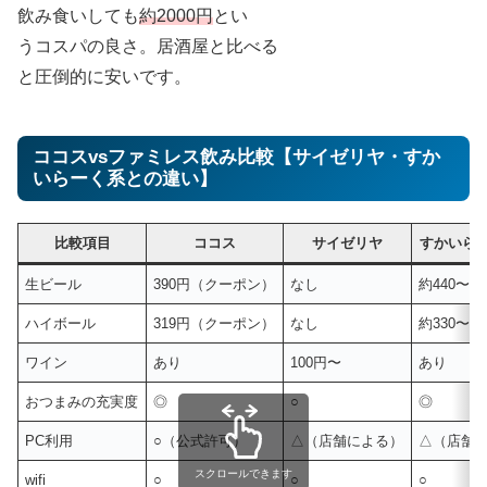
飲み食いしても
約2000円
とい
うコスパの良さ。居酒屋と比べる
と圧倒的に安いです。
ココスvsファミレス飲み比較【サイゼリヤ・すか
いらーく系との違い】
比較項目
ココス
サイゼリヤ
すかいら
生ビール
390円（クーポン）
なし
約440〜5
ハイボール
319円（クーポン）
なし
約330〜4
ワイン
あり
100円〜
あり
おつまみの充実度
◎
○
◎
PC利用
○（公式許可）
△（店舗による）
△（店舗
スクロールできます
wifi
○
○
○