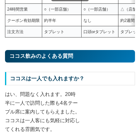
24時間営業
○（一部店舗）
○（一部店舗）
△（店舗
クーポン有効期限
約半年
なし
約2週間
注文方法
タブレット
口頭orタブレット
タブレッ
ココス飲みのよくある質問
ココスは一人でも入れますか？
はい、問題なく入れます。20時
半に一人で訪問した際も4名テー
ブル席に案内してもらえました。
ココスは一人客にも気軽に対応し
てくれる雰囲気です。