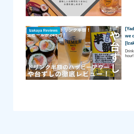
[Yad
Izakaya Reviews
we d
[Iza
Drink
hour!