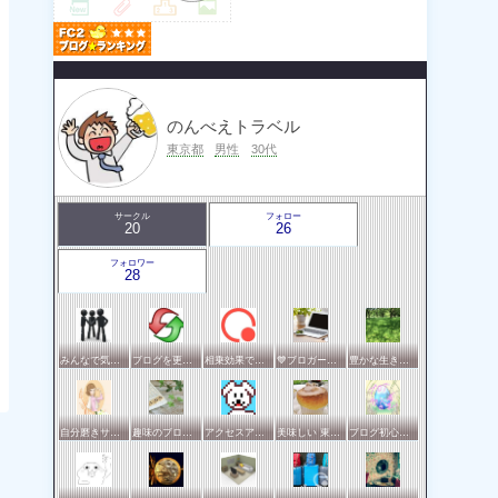
のんべえトラベル
東京都
男性
30代
サークル
フォロー
20
26
フォロワー
28
みんなで気軽にアクセスアップ
ブログを更新したらここで報告
相乗効果でWINWIN!「はてブ・ランキング」応援サークル！！！
💙ブロガー応援&更新報告♪💙
豊かな生き方サークル
自分磨きサークル
趣味のブログを楽しむ会
アクセスアップのお手伝い！ブログサークルあんてな
美味しい 東京・横浜
ブログ初心者の集い