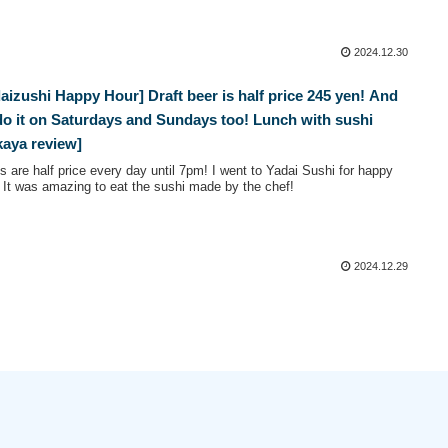
2024.12.30
aizushi Happy Hour] Draft beer is half price 245 yen! And
o it on Saturdays and Sundays too! Lunch with sushi
kaya review]
s are half price every day until 7pm! I went to Yadai Sushi for happy
 It was amazing to eat the sushi made by the chef!
2024.12.29