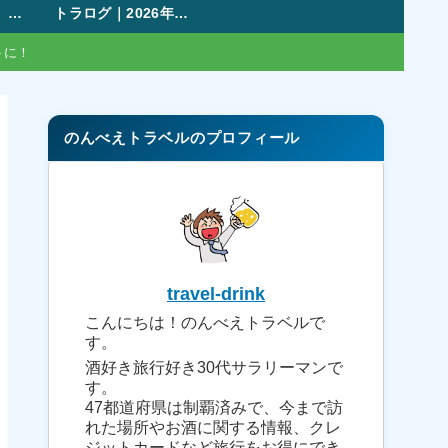
【無料・登録不要】旅行の割り勘アプリおすすめ比較｜ポイント管理・複数日対応まで徹底解説
トラログ｜2026年版も作成可能！47都道府県塗りつぶしマップ・旅行記録ツール
トに！
のんべえトラベルのプロフィール
travel-drink
こんにちは！のんべえトラベルで
す。
酒好き旅行好き30代サラリーマンで
す。
47都道府県は制覇済みで、今まで訪
れた場所やお酒に関する情報、クレ
ジットカードなど旅行をお得にでき