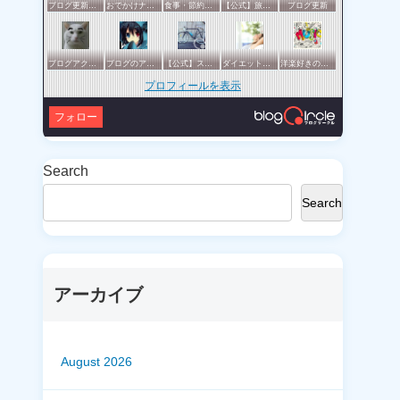
ブログ更新報告サークル
おでかけナビ：ブロガーの地元・観光・グルメ情報 グリット / きっとおでかけしたくなる集い♪♪
食事・節約・断捨離などの暮らし全般サークル
【公式】旅行サークル
ブログ更新
ブログアクセスアップサークル
ブログのアクセスアップを目指したい方一緒に頑張りましょう
【公式】スポーツ・アウトドアサークル
ダイエットや美容の実践情報を公開する賢明なブロガーの集い
洋楽好きのためのサークル
プロフィールを表示
フォロー
Search
Search
アーカイブ
August 2026