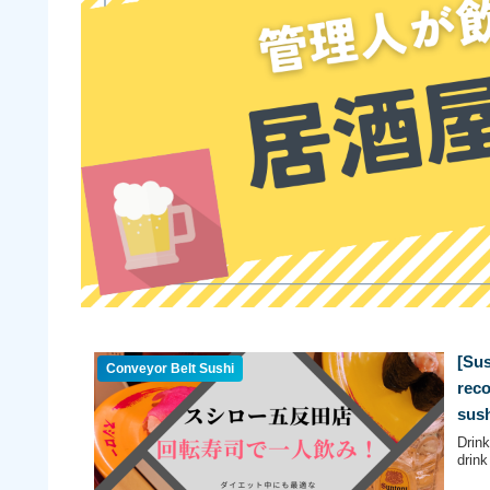
[Sus
Conveyor Belt Sushi
reco
sush
Drin
drink