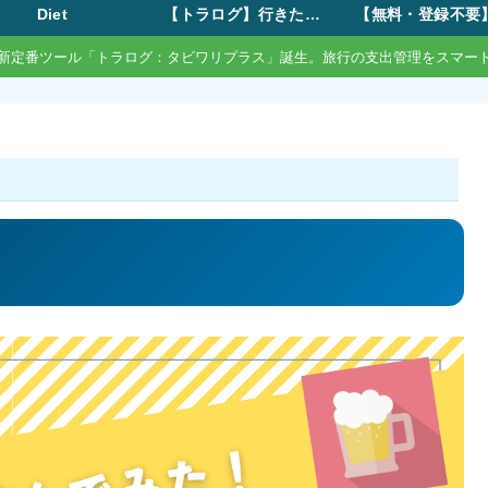
Diet
【トラログ】行きたい所リストから旅費の割り勘まで。モード切替で自由な旅のしおり作成
新定番ツール「トラログ：タビワリプラス」誕生。旅行の支出管理をスマー