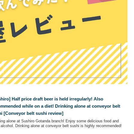
hiro] Half price draft beer is held irregularly! Also
mmended while on a diet! Drinking alone at conveyor belt
i [Conveyor belt sushi review]
king alone at Sushiro Gotanda branch! Enjoy some delicious food and
 alcohol. Drinking alone at conveyor belt sushi is highly recommended!